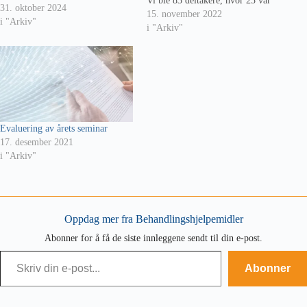
Vi ble 83 deltakere, hvor 23 var
31. oktober 2024
leverandører. Presentasjoner vil
15. november 2022
i "Arkiv"
bli lagt ut på BHM-faglig etter
i "Arkiv"
hvert som vi får tilgang til de.
Evaluering av årets seminar
17. desember 2021
i "Arkiv"
Oppdag mer fra Behandlingshjelpemidler
Abonner for å få de siste innleggene sendt til din e-post.
Skriv din e-post...
Abonner