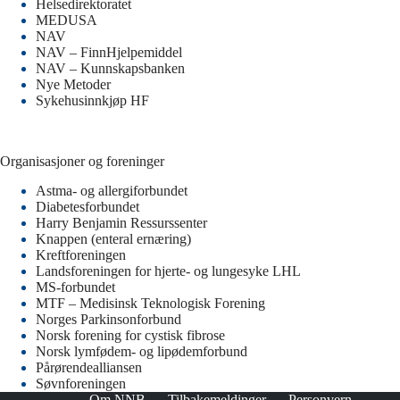
Helsedirektoratet
MEDUSA
NAV
NAV – FinnHjelpemiddel
NAV – Kunnskapsbanken
Nye Metoder
Sykehusinnkjøp HF
Organisasjoner og foreninger
Astma- og allergiforbundet
Diabetesforbundet
Harry Benjamin Ressurssenter
Knappen (enteral ernæring)
Kreftforeningen
Landsforeningen for hjerte- og lungesyke LHL
MS-forbundet
MTF – Medisinsk Teknologisk Forening
Norges Parkinsonforbund
Norsk forening for cystisk fibrose
Norsk lymfødem- og lipødemforbund
Pårørendealliansen
Søvnforeningen
Om NNB
Tilbakemeldinger
Personvern