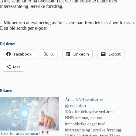
Årets seminar er nå overstått. Det var innholdsrike dager med
interessante og lærerike foredrag.
– Minner om at evaluering av årets seminar, fremdeles er åpen for svar.
Den ble sendt per e-post.
Del dette:
Facebook
X
LinkedIn
E-post
Mer
Relatert
Årets NNB seminar er
gjennomført
Takk for deltagelse ved årets
NNB seminar, det var
innholdsrike dager med
interessante og lærerike foredrag.
Takk for årets seminar!