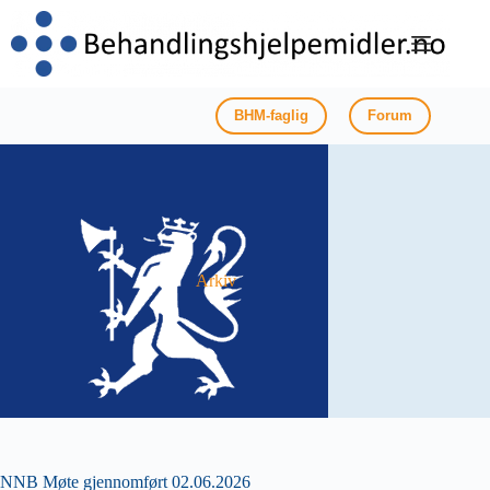
Hopp
til
innholdet
BHM-faglig
Forum
Arkiv
NNB Møte gjennomført 02.06.2026