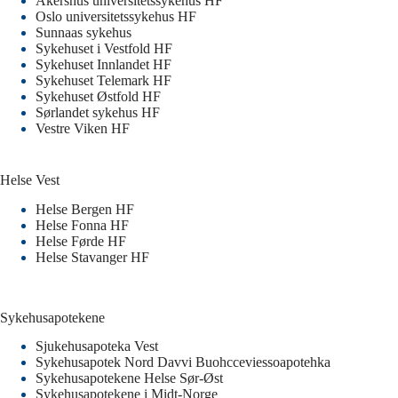
Akershus universitetssykehus HF
Oslo universitetssykehus HF
Sunnaas sykehus
Sykehuset i Vestfold HF
Sykehuset Innlandet HF
Sykehuset Telemark HF
Sykehuset Østfold HF
Sørlandet sykehus HF
Vestre Viken HF
Helse Vest
Helse Bergen HF
Helse Fonna HF
Helse Førde HF
Helse Stavanger HF
Sykehusapotekene
Sjukehusapoteka Vest
Sykehusapotek Nord Davvi Buohcceviessoapotehka
Sykehusapotekene Helse Sør-Øst
Sykehusapotekene i Midt-Norge