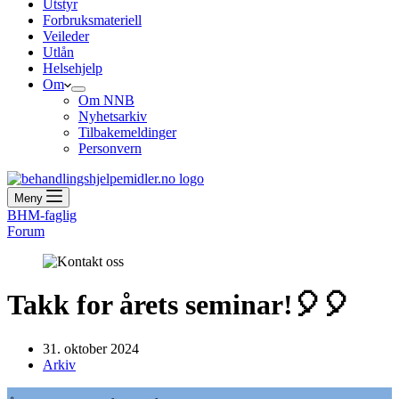
Utstyr
Forbruksmateriell
Veileder
Utlån
Helsehjelp
Om
Om NNB
Nyhetsarkiv
Tilbakemeldinger
Personvern
Meny
BHM-faglig
Forum
Takk for årets seminar!🎈🎈
31. oktober 2024
Arkiv