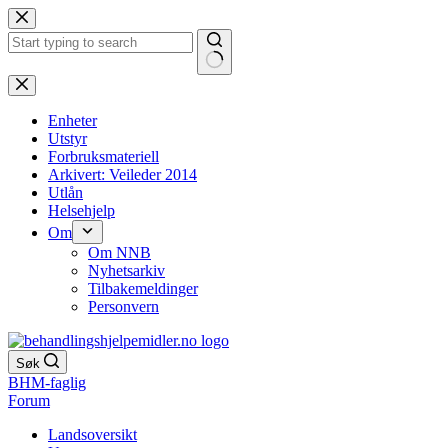
Hopp
til
innholdet
Ingen
resultater
Enheter
Utstyr
Forbruksmateriell
Arkivert: Veileder 2014
Utlån
Helsehjelp
Om
Om NNB
Nyhetsarkiv
Tilbakemeldinger
Personvern
Søk
BHM-faglig
Forum
Landsoversikt