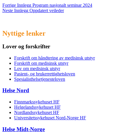
Forrige
Innlegg
Program nasjonalt seminar 2024
Neste
Innlegg
Oppdatert veileder
Nyttige lenker
Lover og forskrifter
Forskrift om håndtering av medisinsk utstyr
Forskrift om medisinsk utstyr
Lov om medisinsk utstyr
Pasient- og brukerrettighetsloven
Spesialisthelsetjenesteloven
Helse Nord
Finnmarkssykehuset HF
Helgelandssykehuset HF
Nordlandssykehuset HF
Universitetssykehuset Nord-Norge HF
Helse Midt-Norge