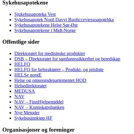
Sykehusapotekene
Sjukehusapoteka Vest
Sykehusapotek Nord Davvi Buohcceviessoapotehka
Sykehusapotekene Helse Sør-Øst
Sykehusapotekene i Midt-Norge
Offentlige sider
Direktoratet for medisinske produkter
DSB – Direktoratet for samfunnssikkerhet og beredskap
HELFO
HELFO for helseaktører – Produkt- og prisliste
HELSe norgE
Helse og omsorgsdepartementet HOD
Helsedirektoratet
MEDUSA
NAV
NAV – FinnHjelpemiddel
NAV – Kunnskapsbanken
Nye Metoder
Sykehusinnkjøp HF
Organisasjoner og foreninger