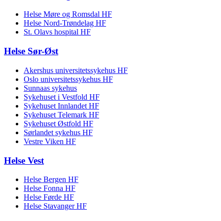
Helse Møre og Romsdal HF
Helse Nord-Trøndelag HF
St. Olavs hospital HF
Helse Sør-Øst
Akershus universitetssykehus HF
Oslo universitetssykehus HF
Sunnaas sykehus
Sykehuset i Vestfold HF
Sykehuset Innlandet HF
Sykehuset Telemark HF
Sykehuset Østfold HF
Sørlandet sykehus HF
Vestre Viken HF
Helse Vest
Helse Bergen HF
Helse Fonna HF
Helse Førde HF
Helse Stavanger HF