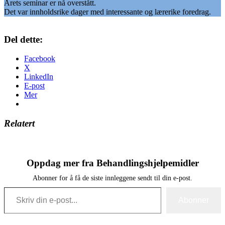
Årets seminar er nå overstått.
Det var innholdsrike dager med interessante og lærerike foredrag.
Del dette:
Facebook
X
LinkedIn
E-post
Mer
Relatert
Oppdag mer fra Behandlingshjelpemidler
Abonner for å få de siste innleggene sendt til din e-post.
Skriv din e-post...
Abonner