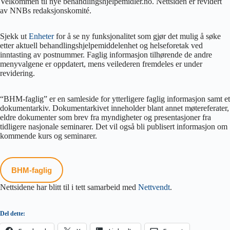
Velkommen til nye behandlingshjelpemidler.no. Nettsiden er revidert
av NNBs redaksjonskomité.
Sjekk ut
Enheter
for å se ny funksjonalitet som gjør det mulig å søke
etter aktuell behandlings­hjelpe­middelenhet og helseforetak ved
inntasting av postnummer. Faglig informasjon tilhørende de andre
menyvalgene er oppdatert, mens veilederen fremdeles er under
revidering.
“BHM-faglig” er en samleside for ytterligere faglig informasjon samt et
dokumentarkiv. Dokumentarkivet inneholder blant annet møtereferater,
eldre dokumenter som brev fra myndigheter og presentasjoner fra
tidligere nasjonale seminarer. Det vil også bli publisert informasjon om
kommende kurs og seminarer.
BHM-faglig
Nettsidene har blitt til i tett samarbeid med
Nettvendt
.
Del dette: