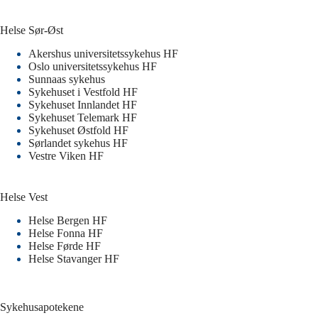
Helse Sør-Øst
Akershus universitetssykehus HF
Oslo universitetssykehus HF
Sunnaas sykehus
Sykehuset i Vestfold HF
Sykehuset Innlandet HF
Sykehuset Telemark HF
Sykehuset Østfold HF
Sørlandet sykehus HF
Vestre Viken HF
Helse Vest
Helse Bergen HF
Helse Fonna HF
Helse Førde HF
Helse Stavanger HF
Sykehusapotekene