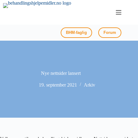
Hopp
til
innholdet
BHM-faglig
Forum
Nye nettsider lansert
19. september 2021
Arkiv