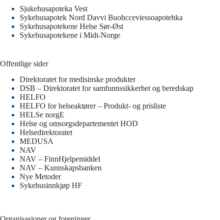
Sjukehusapoteka Vest
Sykehusapotek Nord Davvi Buohcceviessoapotehka
Sykehusapotekene Helse Sør-Øst
Sykehusapotekene i Midt-Norge
Offentlige sider
Direktoratet for medisinske produkter
DSB – Direktoratet for samfunnssikkerhet og beredskap
HELFO
HELFO for helseaktører – Produkt- og prisliste
HELSe norgE
Helse og omsorgsdepartementet HOD
Helsedirektoratet
MEDUSA
NAV
NAV – FinnHjelpemiddel
NAV – Kunnskapsbanken
Nye Metoder
Sykehusinnkjøp HF
Organisasjoner og foreninger