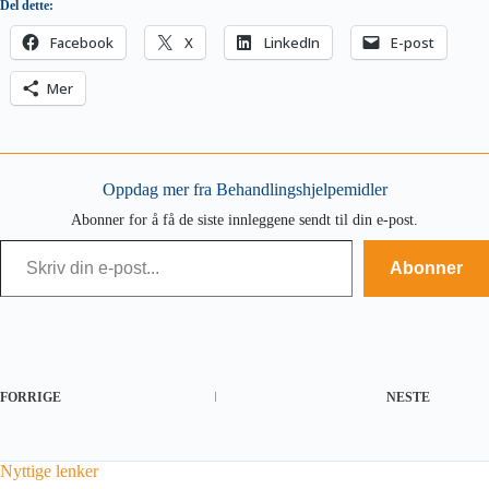
Del dette:
Facebook
X
LinkedIn
E-post
Mer
Oppdag mer fra Behandlingshjelpemidler
Abonner for å få de siste innleggene sendt til din e-post.
Skriv din e-post...
Abonner
FORRIGE
NESTE
Nyttige lenker