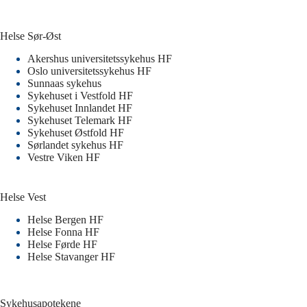
Helse Sør-Øst
Akershus universitetssykehus HF
Oslo universitetssykehus HF
Sunnaas sykehus
Sykehuset i Vestfold HF
Sykehuset Innlandet HF
Sykehuset Telemark HF
Sykehuset Østfold HF
Sørlandet sykehus HF
Vestre Viken HF
Helse Vest
Helse Bergen HF
Helse Fonna HF
Helse Førde HF
Helse Stavanger HF
Sykehusapotekene