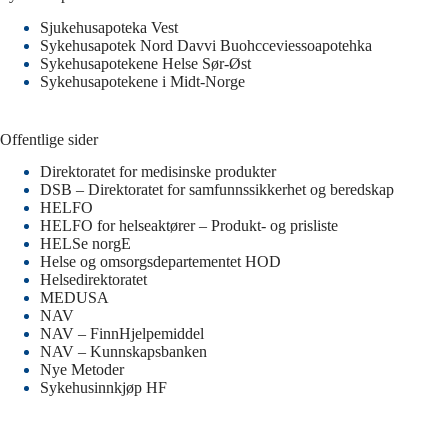
Sjukehusapoteka Vest
Sykehusapotek Nord Davvi Buohcceviessoapotehka
Sykehusapotekene Helse Sør-Øst
Sykehusapotekene i Midt-Norge
Offentlige sider
Direktoratet for medisinske produkter
DSB – Direktoratet for samfunnssikkerhet og beredskap
HELFO
HELFO for helseaktører – Produkt- og prisliste
HELSe norgE
Helse og omsorgsdepartementet HOD
Helsedirektoratet
MEDUSA
NAV
NAV – FinnHjelpemiddel
NAV – Kunnskapsbanken
Nye Metoder
Sykehusinnkjøp HF